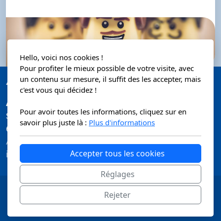
Hello, voici nos cookies !
Pour profiter le mieux possible de votre visite, avec
un contenu sur mesure, il suffit des les accepter, mais
c'est vous qui décidez !
ALSAPAN
Pour avoir toutes les informations, cliquez sur en
Siège social : 1D rue du Général de Gaulle
savoir plus juste là :
Plus d'informations
67190 Dinsheim sur Bruche - France
ALSAPAN, votre partenaire industriel pour l'équipement
Accepter tous les cookies
intérieur.
Réglages
Copyright, tous droits réservés
-
Mentions légales
Rejeter
-
CGU
-
Politique de confidentialité
-
Cookies