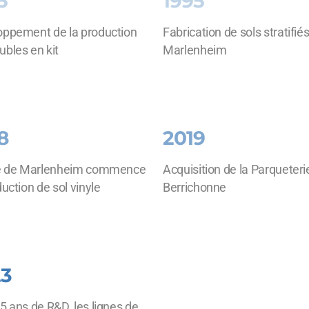
5
1995
oppement de la production
Fabrication de sols stratifiés
bles en kit
Marlenheim
8
2019
te de Marlenheim commence
Acquisition de la Parqueteri
duction de sol vinyle
Berrichonne
23
5 ans de R&D, les lignes de