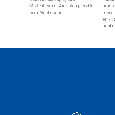
Marlenheim et Ardentes prend le
produc
nom Alsaflooring
mesur
en kit
outils