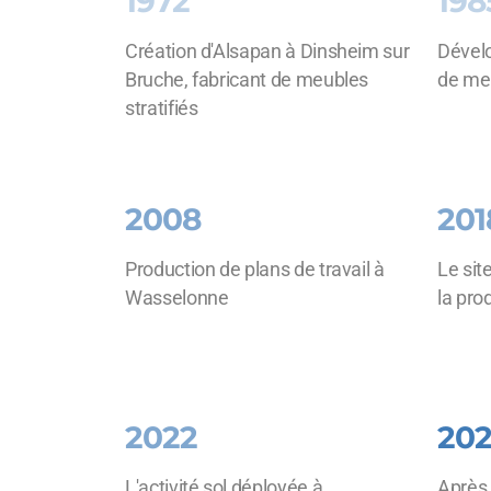
1972
198
Création d'Alsapan à Dinsheim sur
Dével
Bruche, fabricant de meubles
de meu
stratifiés
2008
201
Production de plans de travail à
Le si
Wasselonne
la pro
2022
20
L'activité sol déployée à
Après 